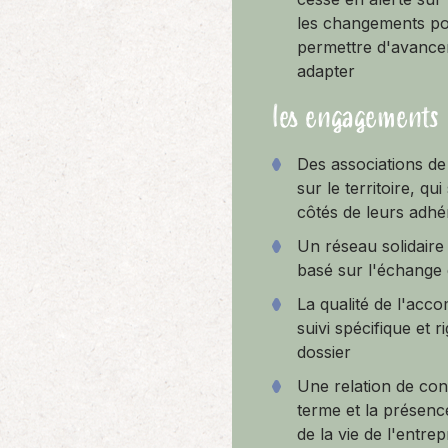
les changements p
permettre d'avance
adapter
les engagements
Des associations de
sur le territoire, qu
côtés de leurs adhé
Un réseau solidaire
basé sur l'échange 
La qualité de l'acc
suivi spécifique et 
dossier
Une relation de con
terme et la présen
de la vie de l'entrep