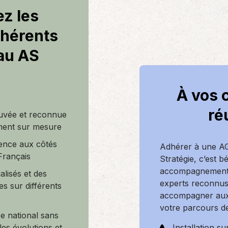
ez les
hérents
au AS
À vos 
ré
uvée et reconnue
ent sur mesure
ence aux côtés
Adhérer à une 
Français
Stratégie, c’est b
accompagnement 
alisés et des
experts reconnu
es sur différents
accompagner aux
votre parcours de
e national sans
Installation su
les évolutions et