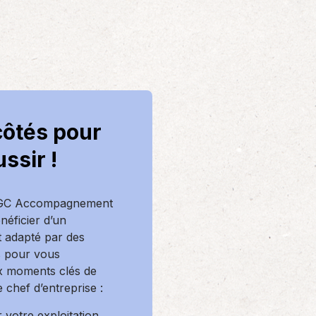
côtés pour
ussir !
AGC Accompagnement
énéficier d’un
adapté par des
s pour vous
 moments clés de
 chef d’entreprise :
r votre exploitation,