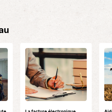
eau
ute
La facture électronique
Aid