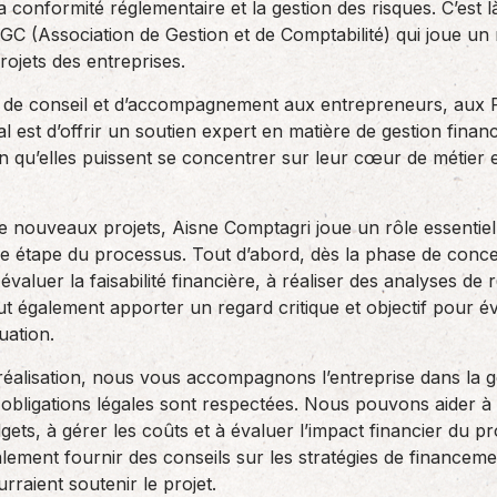
la conformité réglementaire et la gestion des risques. C’est l
 (Association de Gestion et de Comptabilité) qui joue un rô
ojets des entreprises.
 de conseil et d’accompagnement aux entrepreneurs, aux 
al est d’offrir un soutien expert en matière de gestion financi
n qu’elles puissent se concentrer sur leur cœur de métier et
 de nouveaux projets, Aisne Comptagri joue un rôle essentie
e étape du processus. Tout d’abord, dès la phase de concep
valuer la faisabilité financière, à réaliser des analyses de r
t également apporter un regard critique et objectif pour éva
uation.
 réalisation, nous vous accompagnons l’entreprise dans la g
s obligations légales sont respectées. Nous pouvons aider à 
gets, à gérer les coûts et à évaluer l’impact financier du pr
lement fournir des conseils sur les stratégies de financeme
ourraient soutenir le projet.