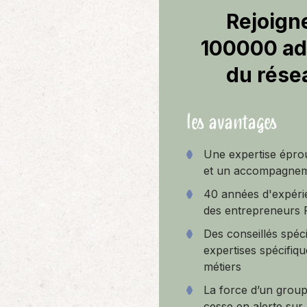
Rejoign
100000 ad
du rése
les avantages
Une expertise épro
et un accompagnem
40 années d'expéri
des entrepreneurs 
Des conseillés spéci
expertises spécifiqu
métiers
La force d’un group
cesse en alerte sur 