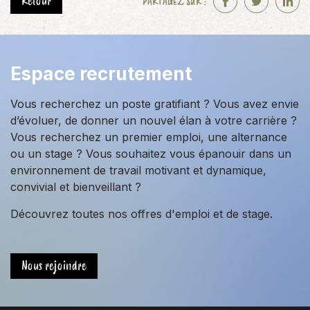
Retour
PARTAGEZ SUR :
F
T
L
a
w
i
c
i
n
e
t
k
Espace recrutement
b
t
e
o
e
d
Vous recherchez un poste gratifiant ? Vous avez envie
o
r
I
d’évoluer, de donner un nouvel élan à votre carrière ?
k
n
Vous recherchez un premier emploi, une alternance
ou un stage ? Vous souhaitez vous épanouir dans un
environnement de travail motivant et dynamique,
convivial et bienveillant ?
Découvrez toutes nos offres d'emploi et de stage.
Nous rejoindre